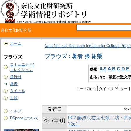
奈良文化財研究所
ホーム
Nara National Research Institute for Cultural Prope
ブラウズ : 著者 張 祐榮
ブラウズ
コミュニティ/
0-9
A
B
C
D
E
移動:
コレクション
発行日
あるいは、最初の数文字
著者
ソート項目:
ソート
タイトル
主題
発行日
タ
ヘルプ
002 藤原京右京七条二坊・四
DSpaceについて
2017年9月
2次）