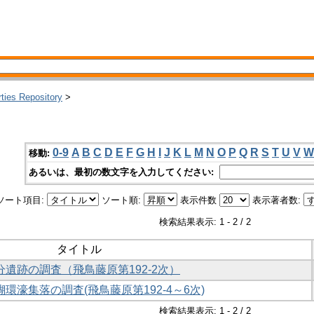
rties Repository
>
0-9
A
B
C
D
E
F
G
H
I
J
K
L
M
N
O
P
Q
R
S
T
U
V
W
移動:
あるいは、最初の数文字を入力してください:
ソート項目:
ソート順:
表示件数
表示著者数:
検索結果表示: 1 - 2 / 2
タイトル
分遺跡の調査（飛鳥藤原第192-2次）
環濠集落の調査(飛鳥藤原第192-4～6次)
検索結果表示: 1 - 2 / 2