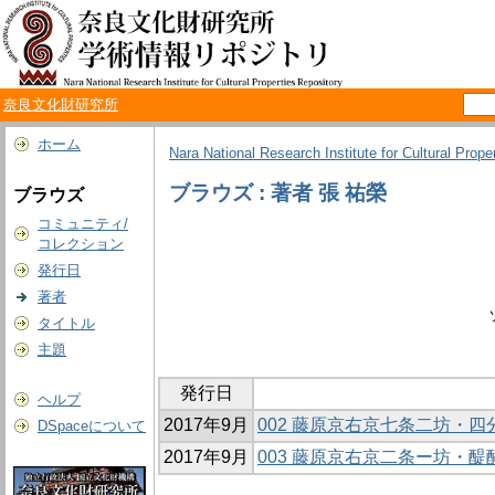
奈良文化財研究所
ホーム
Nara National Research Institute for Cultural Prope
ブラウズ : 著者 張 祐榮
ブラウズ
コミュニティ/
コレクション
発行日
著者
タイトル
主題
発行日
ヘルプ
2017年9月
002 藤原京右京七条二坊・四
DSpaceについて
2017年9月
003 藤原京右京二条ー坊・醍醐