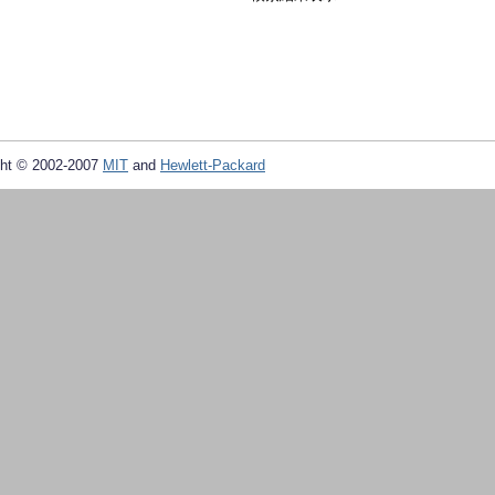
ht © 2002-2007
MIT
and
Hewlett-Packard