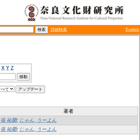
詳細検索
English
X
Y
Z
著者
張 祐榮
;
じゃん, うーよん
張 祐榮
;
じゃん, うーよん