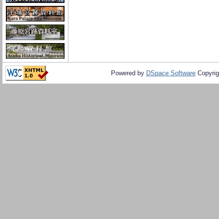
Powered by
DSpace Software
Copyrig