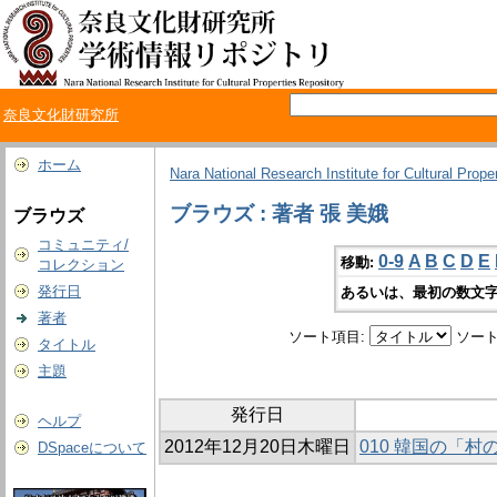
奈良文化財研究所
ホーム
Nara National Research Institute for Cultural Prope
ブラウズ : 著者 張 美娥
ブラウズ
コミュニティ/
0-9
A
B
C
D
E
移動:
コレクション
発行日
あるいは、最初の数文字
著者
ソート項目:
ソート
タイトル
主題
発行日
ヘルプ
2012年12月20日木曜日
010 韓国の「
DSpaceについて