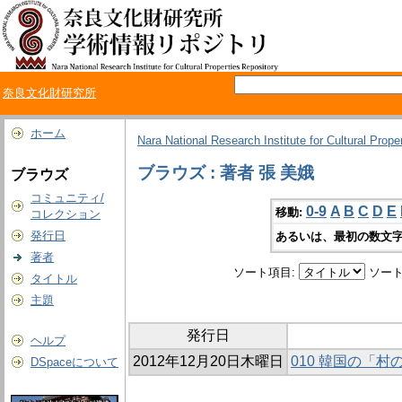
奈良文化財研究所
ホーム
Nara National Research Institute for Cultural Prope
ブラウズ : 著者 張 美娥
ブラウズ
コミュニティ/
0-9
A
B
C
D
E
移動:
コレクション
発行日
あるいは、最初の数文字
著者
ソート項目:
ソート
タイトル
主題
発行日
ヘルプ
2012年12月20日木曜日
010 韓国の「
DSpaceについて