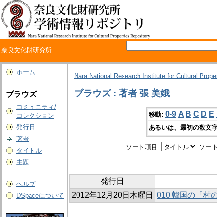
奈良文化財研究所
ホーム
Nara National Research Institute for Cultural Prope
ブラウズ : 著者 張 美娥
ブラウズ
コミュニティ/
0-9
A
B
C
D
E
移動:
コレクション
発行日
あるいは、最初の数文字
著者
ソート項目:
ソート
タイトル
主題
発行日
ヘルプ
2012年12月20日木曜日
010 韓国の「
DSpaceについて