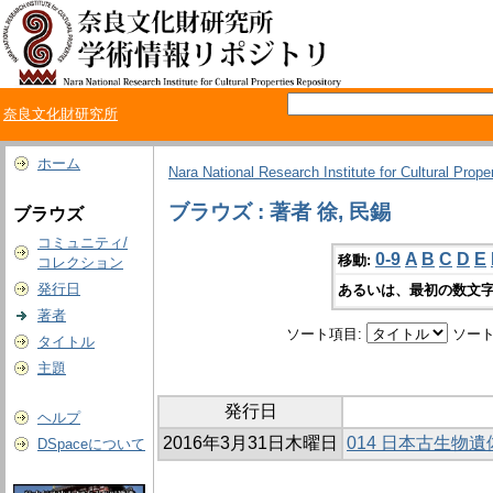
奈良文化財研究所
ホーム
Nara National Research Institute for Cultural Prope
ブラウズ : 著者 徐, 民錫
ブラウズ
コミュニティ/
0-9
A
B
C
D
E
移動:
コレクション
発行日
あるいは、最初の数文字
著者
ソート項目:
ソート
タイトル
主題
発行日
ヘルプ
2016年3月31日木曜日
014 日本古生物
DSpaceについて