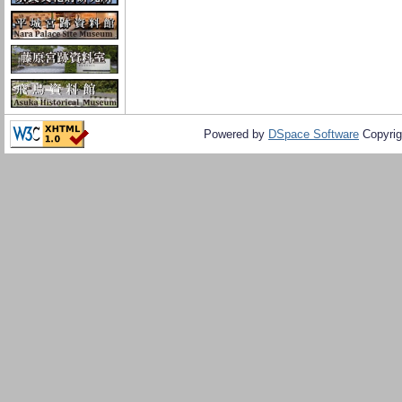
Powered by
DSpace Software
Copyrig