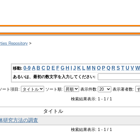
rties Repository
>
0-9
A
B
C
D
E
F
G
H
I
J
K
L
M
N
O
P
Q
R
S
T
U
V
W
移動:
あるいは、最初の数文字を入力してください:
ソート項目:
ソート順:
表示件数
表示著者数:
検索結果表示: 1 - 1 / 1
タイトル
遺体研究方法の調査
検索結果表示: 1 - 1 / 1