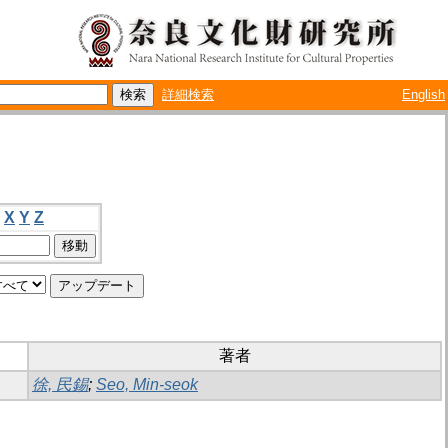
詳細検索
English
X
Y
Z
著者
徐, 民錫
;
Seo, Min-seok