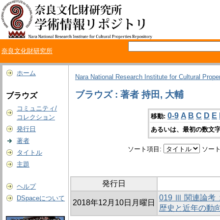
奈良文化財研究所
ホーム
Nara National Research Institute for Cultural Prope
ブラウズ : 著者 持田, 大輔
ブラウズ
コミュニティ/
0-9
A
B
C
D
E
移動:
コレクション
発行日
あるいは、最初の数文字
著者
ソート項目:
ソート
タイトル
主題
発行日
ヘルプ
019 Ⅲ 関連
DSpaceについて
2018年12月10日月曜日
歴史と近年の動