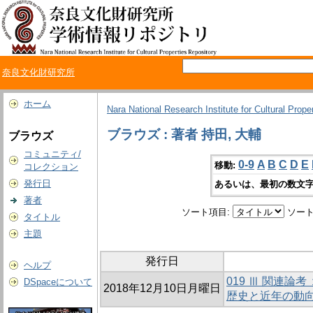
奈良文化財研究所
ホーム
Nara National Research Institute for Cultural Prope
ブラウズ : 著者 持田, 大輔
ブラウズ
コミュニティ/
0-9
A
B
C
D
E
移動:
コレクション
発行日
あるいは、最初の数文字
著者
ソート項目:
ソート
タイトル
主題
発行日
ヘルプ
019 Ⅲ 関連
DSpaceについて
2018年12月10日月曜日
歴史と近年の動