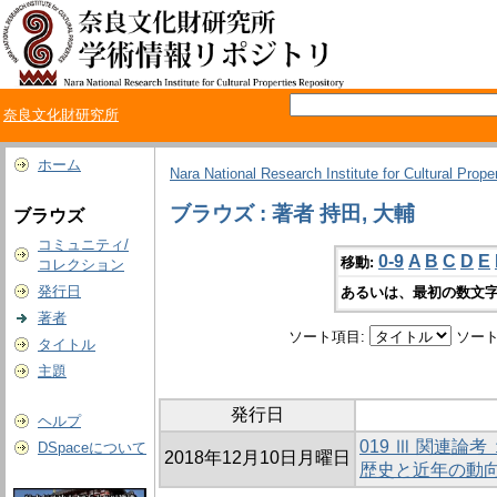
奈良文化財研究所
ホーム
Nara National Research Institute for Cultural Prope
ブラウズ : 著者 持田, 大輔
ブラウズ
コミュニティ/
0-9
A
B
C
D
E
移動:
コレクション
発行日
あるいは、最初の数文字
著者
ソート項目:
ソート
タイトル
主題
発行日
ヘルプ
019 Ⅲ 関連
DSpaceについて
2018年12月10日月曜日
歴史と近年の動