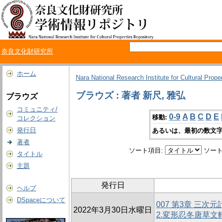
奈良文化財研究所
ホーム
Nara National Research Institute for Cultural Prope
ブラウズ : 著者 新尺, 雅弘
ブラウズ
コミュニティ/
0-9
A
B
C
D
E
移動:
コレクション
発行日
あるいは、最初の数文字
著者
ソート項目:
ソート
タイトル
主題
発行日
ヘルプ
DSpaceについて
007 第3章 三
2022年3月30日水曜日
2.変形忍冬唐草文