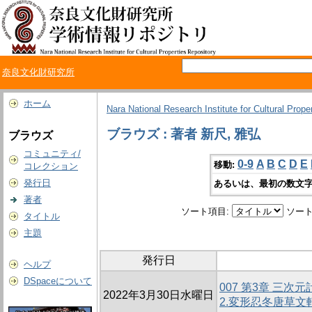
奈良文化財研究所
ホーム
Nara National Research Institute for Cultural Prope
ブラウズ : 著者 新尺, 雅弘
ブラウズ
コミュニティ/
0-9
A
B
C
D
E
移動:
コレクション
発行日
あるいは、最初の数文字
著者
ソート項目:
ソート
タイトル
主題
発行日
ヘルプ
DSpaceについて
007 第3章 三
2022年3月30日水曜日
2.変形忍冬唐草文