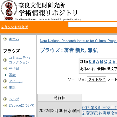
奈良文化財研究所
ホーム
Nara National Research Institute for Cultural Prope
ブラウズ : 著者 新尺, 雅弘
ブラウズ
コミュニティ/
0-9
A
B
C
D
E
移動:
コレクション
発行日
あるいは、最初の数文字
著者
ソート項目:
ソート
タイトル
主題
発行日
ヘルプ
DSpaceについて
007 第3章 三
2022年3月30日水曜日
2.変形忍冬唐草文