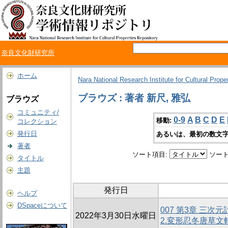
奈良文化財研究所
ホーム
Nara National Research Institute for Cultural Prope
ブラウズ : 著者 新尺, 雅弘
ブラウズ
コミュニティ/
0-9
A
B
C
D
E
移動:
コレクション
発行日
あるいは、最初の数文字
著者
ソート項目:
ソート
タイトル
主題
発行日
ヘルプ
DSpaceについて
007 第3章 三
2022年3月30日水曜日
2.変形忍冬唐草文