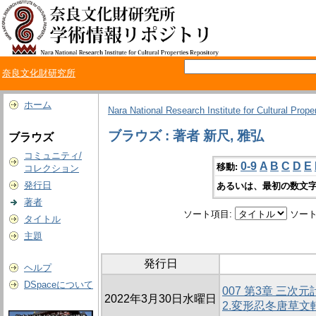
奈良文化財研究所
ホーム
Nara National Research Institute for Cultural Prope
ブラウズ : 著者 新尺, 雅弘
ブラウズ
コミュニティ/
0-9
A
B
C
D
E
移動:
コレクション
発行日
あるいは、最初の数文字
著者
ソート項目:
ソート
タイトル
主題
発行日
ヘルプ
DSpaceについて
007 第3章 三
2022年3月30日水曜日
2.変形忍冬唐草文