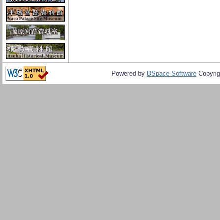
Powered by
DSpace Software
Copyrig