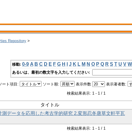
rties Repository
>
0-9
A
B
C
D
E
F
G
H
I
J
K
L
M
N
O
P
Q
R
S
T
U
V
W
移動:
あるいは、最初の数文字を入力してください:
ソート項目:
ソート順:
表示件数
表示著者数:
検索結果表示: 1 - 1 / 1
タイトル
次元計測データを応用した考古学的研究 2.変形忍冬唐草文軒平瓦
検索結果表示: 1 - 1 / 1