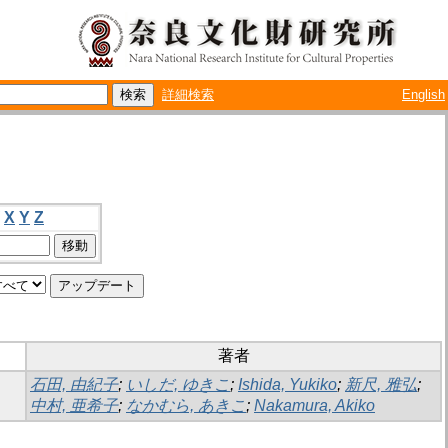
詳細検索
English
X
Y
Z
著者
石田, 由紀子
;
いしだ, ゆきこ
;
Ishida, Yukiko
;
新尺, 雅弘
;
中村, 亜希子
;
なかむら, あきこ
;
Nakamura, Akiko