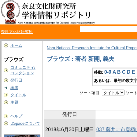
奈良文化財研究所
ホーム
Nara National Research Institute for Cultural Prope
ブラウズ : 著者 新開, 義夫
ブラウズ
コミュニティ/
0-9
A
B
C
D
E
移動:
コレクション
発行日
あるいは、最初の数文字
著者
ソート項目:
ソート
タイトル
主題
発行日
ヘルプ
DSpaceについて
2018年6月30日土曜日
037 藤井寺市唐