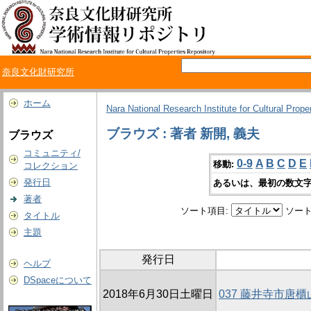
奈良文化財研究所
ホーム
Nara National Research Institute for Cultural Prope
ブラウズ : 著者 新開, 義夫
ブラウズ
コミュニティ/
0-9
A
B
C
D
E
移動:
コレクション
発行日
あるいは、最初の数文字
著者
ソート項目:
ソート
タイトル
主題
発行日
ヘルプ
DSpaceについて
2018年6月30日土曜日
037 藤井寺市唐