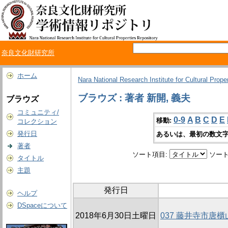
奈良文化財研究所
ホーム
Nara National Research Institute for Cultural Prope
ブラウズ : 著者 新開, 義夫
ブラウズ
コミュニティ/
0-9
A
B
C
D
E
移動:
コレクション
発行日
あるいは、最初の数文字
著者
ソート項目:
ソート
タイトル
主題
発行日
ヘルプ
DSpaceについて
2018年6月30日土曜日
037 藤井寺市唐