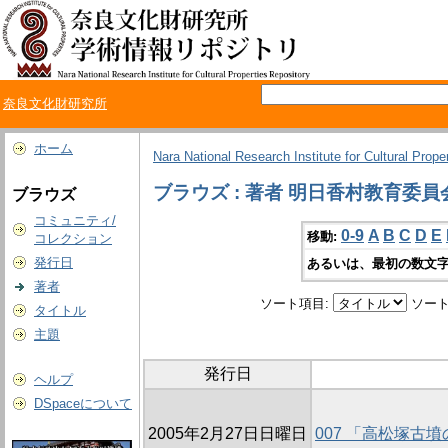
奈良文化財研究所
ホーム
Nara National Research Institute for Cultural Prope
ブラウズ : 著者 明日香村教育委員
ブラウズ
コミュニティ/
0-9
A
B
C
D
E
移動:
コレクション
発行日
あるいは、最初の数文字
著者
ソート項目:
ソート
タイトル
主題
発行日
ヘルプ
DSpaceについて
2005年2月27日日曜日
007 「高松塚古