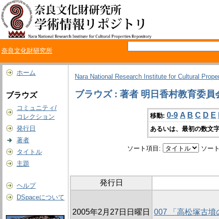
奈良文化財研究所
ホーム
Nara National Research Institute for Cultural Prope
ブラウズ : 著者 明日香村教育委員
ブラウズ
コミュニティ/
0-9
A
B
C
D
E
移動:
コレクション
発行日
あるいは、最初の数文字
著者
ソート項目:
ソート
タイトル
主題
発行日
ヘルプ
DSpaceについて
2005年2月27日日曜日
007 「高松塚古