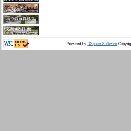
Powered by
DSpace Software
Copyrig