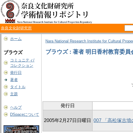
奈良文化財研究所
ホーム
Nara National Research Institute for Cultural Prope
ブラウズ : 著者 明日香村教育委員
ブラウズ
コミュニティ/
コレクション
発行日
著者
タイトル
主題
発行日
ヘルプ
DSpaceについて
2005年2月27日日曜日
007 「高松塚古