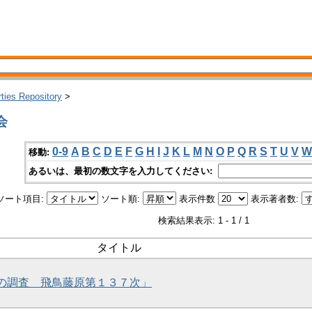
rties Repository
>
会
0-9
A
B
C
D
E
F
G
H
I
J
K
L
M
N
O
P
Q
R
S
T
U
V
W
移動:
あるいは、最初の数文字を入力してください:
ソート項目:
ソート順:
表示件数
表示著者数:
検索結果表示: 1 - 1 / 1
タイトル
墳の調査 飛鳥藤原第１３７次」