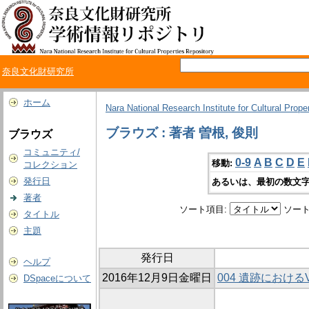
奈良文化財研究所
ホーム
Nara National Research Institute for Cultural Prope
ブラウズ : 著者 曽根, 俊則
ブラウズ
コミュニティ/
0-9
A
B
C
D
E
移動:
コレクション
発行日
あるいは、最初の数文字
著者
ソート項目:
ソート
タイトル
主題
発行日
ヘルプ
2016年12月9日金曜日
004 遺跡における
DSpaceについて