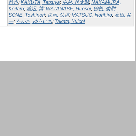
哲也
;
KAKUTA, Tetsuya
;
中村, 啓太郎
;
NAKAMURA,
Keitarō
;
渡辺, 博
;
WATANABE, Hiroshi
;
曽根, 俊則
;
SONE, Toshinori
;
松尾, 法博
;
MATSUO, Norihiro
;
高田, 祐
一
;
たかた, ゆういち
;
Takata, Yuichi