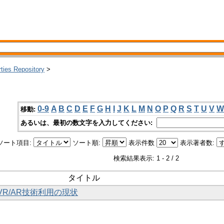
rties Repository
>
0-9
A
B
C
D
E
F
G
H
I
J
K
L
M
N
O
P
Q
R
S
T
U
V
W
移動:
あるいは、最初の数文字を入力してください:
ソート項目:
ソート順:
表示件数
表示著者数:
検索結果表示: 1 - 2 / 2
タイトル
VR/AR技術利用の現状