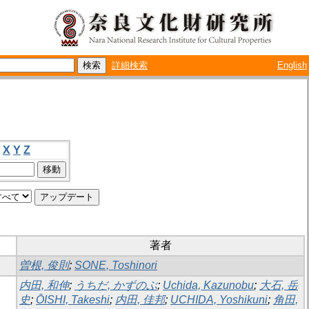
詳細検索
English
X
Y
Z
著者
曽根, 俊則
;
SONE, Toshinori
内田, 和伸
;
うちだ, かずのぶ
;
Uchida, Kazunobu
;
大石, 岳
史
;
ŌISHI, Takeshi
;
内田, 佳邦
;
UCHIDA, Yoshikuni
;
角田,