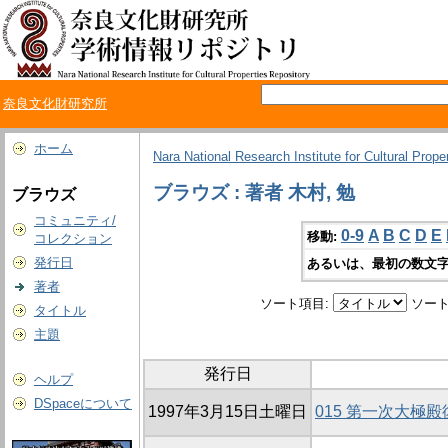
奈良文化財研究所
ホーム
Nara National Research Institute for Cultural Prope
ブラウズ : 著者 木村, 勉
ブラウズ
コミュニティ/
0-9
A
B
C
D
E
移動:
コレクション
発行日
あるいは、最初の数文字
著者
ソート項目:
ソート
タイトル
主題
発行日
ヘルプ
DSpaceについて
1997年3月15日土曜日
015 第一次大極