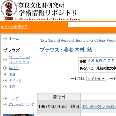
奈良文化財研究所
ホーム
Nara National Research Institute for Cultural Prope
ブラウズ : 著者 木村, 勉
ブラウズ
コミュニティ/
0-9
A
B
C
D
E
移動:
コレクション
発行日
あるいは、最初の数文字
著者
ソート項目:
ソート
タイトル
主題
発行日
ヘルプ
DSpaceについて
1997年3月15日土曜日
015 第一次大極