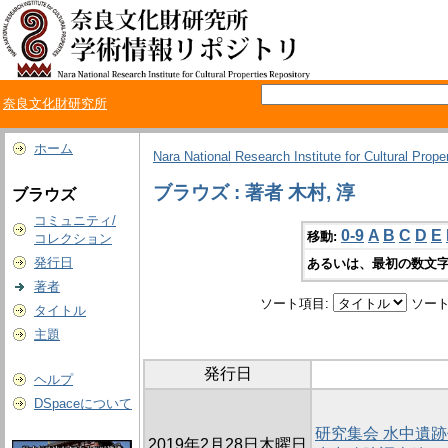
奈良文化財研究所
ホーム
Nara National Research Institute for Cultural Prope
ブラウズ : 著者 木村, 淳
ブラウズ
コミュニティ/
0-9
A
B
C
D
E
移動:
コレクション
発行日
あるいは、最初の数文字
著者
ソート項目:
ソート
タイトル
主題
発行日
ヘルプ
DSpaceについて
研究集会 水中遺
2019年2月28日木曜日