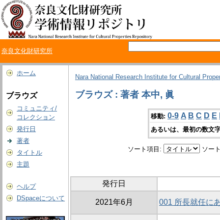
奈良文化財研究所
ホーム
Nara National Research Institute for Cultural Prope
ブラウズ : 著者 本中, 眞
ブラウズ
コミュニティ/
0-9
A
B
C
D
E
移動:
コレクション
発行日
あるいは、最初の数文字
著者
ソート項目:
ソート
タイトル
主題
発行日
ヘルプ
DSpaceについて
2021年6月
001 所長就任に