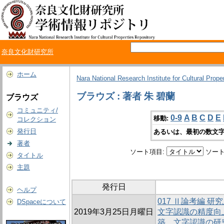
奈良文化財研究所
ホーム
Nara National Research Institute for Cultural Prope
ブラウズ : 著者 朱 碧蘭
ブラウズ
コミュニティ/
0-9
A
B
C
D
E
移動:
コレクション
発行日
あるいは、最初の数文字
著者
ソート項目:
ソート
タイトル
主題
発行日
ヘルプ
017 Ⅱ論考編 
DSpaceについて
2019年3月25日月曜日
文字認識の精度向
築、文字認識の研