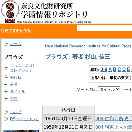
奈良文化財研究所
ホーム
Nara National Research Institute for Cultural Prope
ブラウズ : 著者 杉山, 信三
ブラウズ
コミュニティ/
0-9
A
B
C
D
E
移動:
コレクション
発行日
あるいは、最初の数文字
著者
ソート項目:
ソート
タイトル
主題
発行日
ヘルプ
1961年3月10日金曜日
004 仁和寺所
DSpaceについて
1959年12月21日月曜日
004 明恵上人