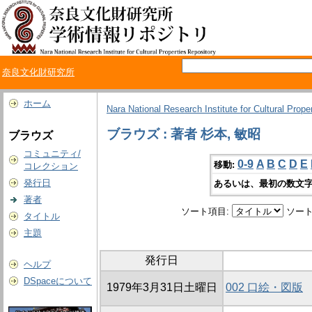
奈良文化財研究所
ホーム
Nara National Research Institute for Cultural Prope
ブラウズ : 著者 杉本, 敏昭
ブラウズ
コミュニティ/
0-9
A
B
C
D
E
移動:
コレクション
発行日
あるいは、最初の数文字
著者
ソート項目:
ソート
タイトル
主題
発行日
ヘルプ
DSpaceについて
1979年3月31日土曜日
002 口絵・図版