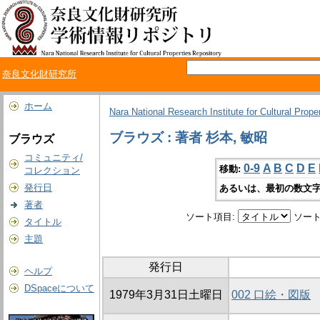
奈良文化財研究所
ホーム
Nara National Research Institute for Cultural Prope
ブラウズ : 著者 杉本, 敏昭
ブラウズ
コミュニティ/
0-9
A
B
C
D
E
移動:
コレクション
発行日
あるいは、最初の数文字
著者
ソート項目:
ソート
タイトル
主題
発行日
ヘルプ
DSpaceについて
1979年3月31日土曜日
002 口絵・図版