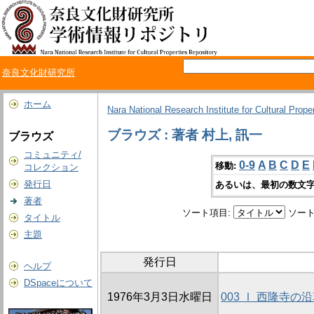
奈良文化財研究所
ホーム
Nara National Research Institute for Cultural Prope
ブラウズ : 著者 村上, 訊一
ブラウズ
コミュニティ/
0-9
A
B
C
D
E
移動:
コレクション
発行日
あるいは、最初の数文字
著者
ソート項目:
ソート
タイトル
主題
発行日
ヘルプ
DSpaceについて
1976年3月3日水曜日
003 Ⅰ 西隆寺の