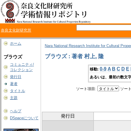
奈良文化財研究所
ホーム
Nara National Research Institute for Cultural Prope
ブラウズ : 著者 村上, 隆
ブラウズ
コミュニティ/
0-9
A
B
C
D
E
移動:
コレクション
発行日
あるいは、最初の数文字
著者
ソート項目:
ソート
タイトル
主題
ヘルプ
発行日
DSpaceについて