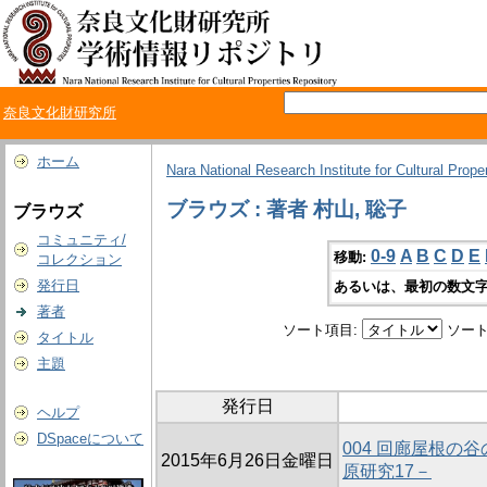
奈良文化財研究所
ホーム
Nara National Research Institute for Cultural Prope
ブラウズ : 著者 村山, 聡子
ブラウズ
コミュニティ/
0-9
A
B
C
D
E
移動:
コレクション
発行日
あるいは、最初の数文字
著者
ソート項目:
ソート
タイトル
主題
発行日
ヘルプ
DSpaceについて
004 回廊屋根の
2015年6月26日金曜日
原研究17－