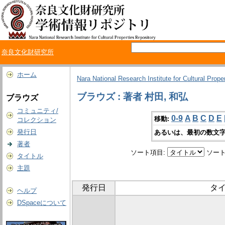
奈良文化財研究所
ホーム
Nara National Research Institute for Cultural Prope
ブラウズ : 著者 村田, 和弘
ブラウズ
コミュニティ/
0-9
A
B
C
D
E
移動:
コレクション
発行日
あるいは、最初の数文字
著者
ソート項目:
ソート
タイトル
主題
発行日
タ
ヘルプ
DSpaceについて