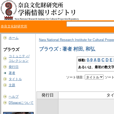
奈良文化財研究所
ホーム
Nara National Research Institute for Cultural Prope
ブラウズ : 著者 村田, 和弘
ブラウズ
コミュニティ/
0-9
A
B
C
D
E
移動:
コレクション
発行日
あるいは、最初の数文字
著者
ソート項目:
ソート
タイトル
主題
発行日
タ
ヘルプ
DSpaceについて