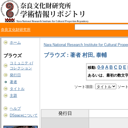
奈良文化財研究所
ホーム
Nara National Research Institute for Cultural Prope
ブラウズ : 著者 村田, 泰輔
ブラウズ
コミュニティ/
0-9
A
B
C
D
E
移動:
コレクション
発行日
あるいは、最初の数文字
著者
ソート項目:
ソート
タイトル
主題
ヘルプ
発行日
DSpaceについて