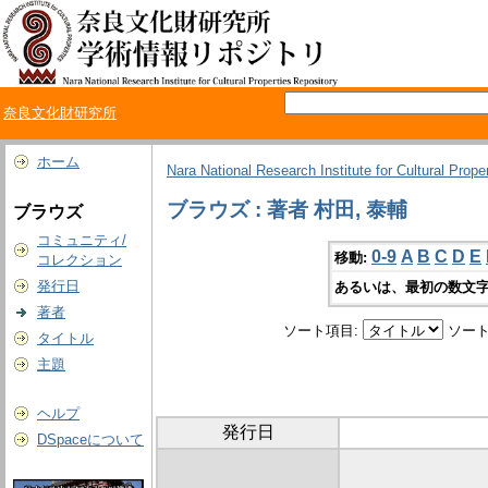
奈良文化財研究所
ホーム
Nara National Research Institute for Cultural Prope
ブラウズ : 著者 村田, 泰輔
ブラウズ
コミュニティ/
0-9
A
B
C
D
E
移動:
コレクション
発行日
あるいは、最初の数文字
著者
ソート項目:
ソート
タイトル
主題
ヘルプ
発行日
DSpaceについて