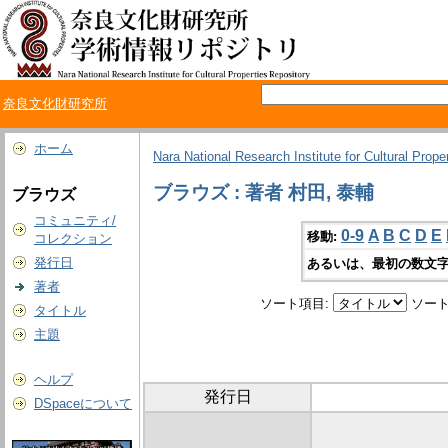
奈良文化財研究所
ホーム
Nara National Research Institute for Cultural Prope
ブラウズ : 著者 村田, 泰輔
ブラウズ
コミュニティ/
0-9
A
B
C
D
E
移動:
コレクション
発行日
あるいは、最初の数文字
著者
ソート項目:
ソート
タイトル
主題
ヘルプ
発行日
DSpaceについて