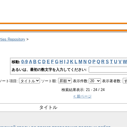
rties Repository
>
0-9
A
B
C
D
E
F
G
H
I
J
K
L
M
N
O
P
Q
R
S
T
U
V
W
移動:
あるいは、最初の数文字を入力してください:
ソート項目:
ソート順:
表示件数
表示著者数:
検索結果表示: 21 - 24 / 24
< 前ページ
タイトル