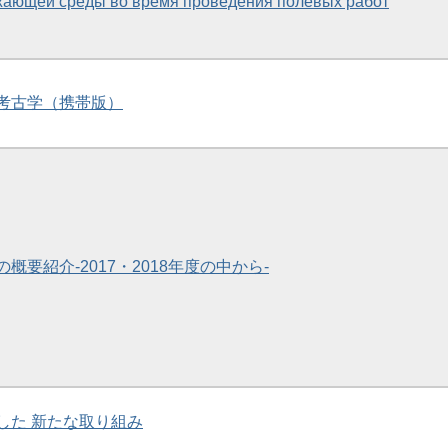
жающей среды во время проведения полевых работ
考古学（携帯版）
概要紹介-2017・2018年度の中から-
した 新たな取り組み