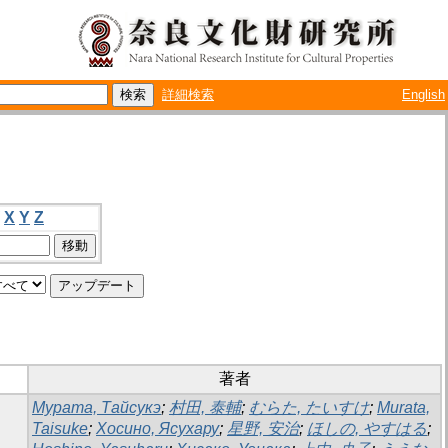
詳細検索
English
X
Y
Z
著者
Мурата, Тайсукэ
;
村田, 泰輔
;
むらた, たいすけ
;
Murata,
Taisuke
;
Хосино, Ясухару
;
星野, 安治
;
ほしの, やすはる
;