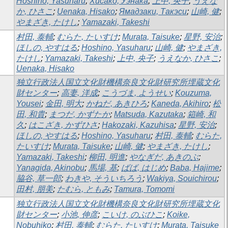
Hoshino, Yasuharu
;
Хисако, Уэнака
;
上中, 央子
;
うえな
か, ひさこ
;
Uenaka, Hisako
;
Ямадзаки, Такэси
;
山崎, 健
;
やまざき, たけし
;
Yamazaki, Takeshi
村田, 泰輔
;
むらた, たいすけ
;
Murata, Taisuke
;
星野, 安治
;
ほしの, やすはる
;
Hoshino, Yasuharu
;
山崎, 健
;
やまざき,
たけし
;
Yamazaki, Takeshi
;
上中, 央子
;
うえなか, ひさこ
;
Uenaka, Hisako
独立行政法人国立文化財機構奈良文化財研究所埋蔵文化
財センター
;
高妻, 洋成
;
こうづま, ようせい
;
Kouzuma,
Yousei
;
金田, 明大
;
かねだ, あきひろ
;
Kaneda, Akihiro
;
松
田, 和貴
;
まつだ, かずたか
;
Matsuda, Kazutaka
;
箱崎, 和
久
;
はこざき, かずひさ
;
Hakozaki, Kazuhisa
;
星野, 安治
;
ほしの, やすはる
;
Hoshino, Yasuharu
;
村田, 泰輔
;
むらた,
たいすけ
;
Murata, Taisuke
;
山崎, 健
;
やまざき, たけし
;
Yamazaki, Takeshi
;
柳田, 明進
;
やなぎだ, あきのぶ
;
Yanagida, Akinobu
;
馬場, 基
;
ばば, はじめ
;
Baba, Hajime
;
脇谷, 草一郎
;
わきや, そういちろう
;
Wakiya, Souichirou
;
田村, 朋美
;
たむら, ともみ
;
Tamura, Tomomi
独立行政法人国立文化財機構奈良文化財研究所埋蔵文化
財センター
;
小池, 伸彦
;
こいけ, のぶひこ
;
Koike,
Nobuhiko
;
村田, 泰輔
;
むらた, たいすけ
;
Murata, Taisuke