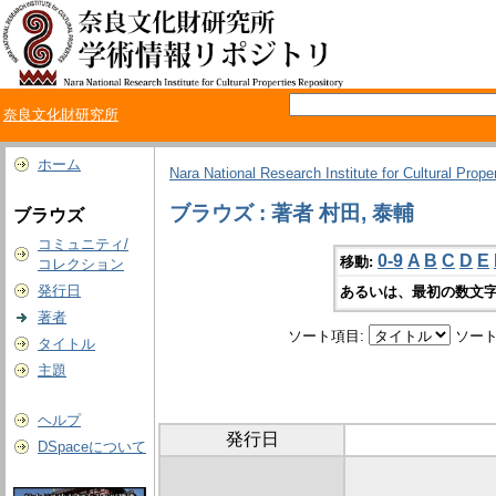
奈良文化財研究所
ホーム
Nara National Research Institute for Cultural Prope
ブラウズ : 著者 村田, 泰輔
ブラウズ
コミュニティ/
0-9
A
B
C
D
E
移動:
コレクション
発行日
あるいは、最初の数文字
著者
ソート項目:
ソート
タイトル
主題
ヘルプ
発行日
DSpaceについて