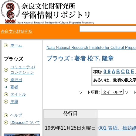
奈良文化財研究所
ホーム
Nara National Research Institute for Cultural Prope
ブラウズ : 著者 松下, 隆章
ブラウズ
コミュニティ/
0-9
A
B
C
D
E
移動:
コレクション
発行日
あるいは、最初の数文字
著者
ソート項目:
ソート
タイトル
主題
発行日
ヘルプ
DSpaceについて
1969年11月25日火曜日
001 表紙、標