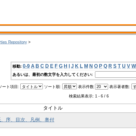
rties Repository
>
0-9
A
B
C
D
E
F
G
H
I
J
K
L
M
N
O
P
Q
R
S
T
U
V
W
移動:
あるいは、最初の数文字を入力してください:
ソート項目:
ソート順:
表示件数
表示著者数:
検索結果表示: 1 - 6 / 6
タイトル
題紙、序、目次、凡例、奥付