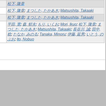
松下, 隆章
松下, 隆章
;
まつした, たかあき
;
Matsushita, Takaaki
松下, 隆章
;
まつした, たかあき
;
Matsushita, Takaaki
平田, 寛
;
森, 郁夫
;
もり, いくお
;
Mori, Ikuo
;
松下, 隆章
;
ま
つした, たかあき
;
Matsushita, Takaaki
;
長谷川, 誠
;
田中,
稔
;
たなか, みのる
;
Tanaka, Minoru
;
伊藤, 延男
;
いとう, の
ぶお
;
Ito, Nobuo