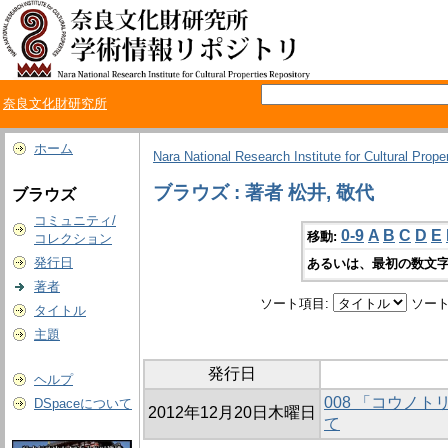
奈良文化財研究所
ホーム
Nara National Research Institute for Cultural Prope
ブラウズ : 著者 松井, 敬代
ブラウズ
コミュニティ/
0-9
A
B
C
D
E
移動:
コレクション
発行日
あるいは、最初の数文字
著者
ソート項目:
ソート
タイトル
主題
発行日
ヘルプ
008 「コウノ
DSpaceについて
2012年12月20日木曜日
て