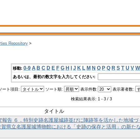
rties Repository
>
0-9
A
B
C
D
E
F
G
H
I
J
K
L
M
N
O
P
Q
R
S
T
U
V
W
移動:
あるいは、最初の数文字を入力してください:
ソート項目:
ソート順:
表示件数
表示著者数:
検索結果表示: 1 - 3 / 3
タイトル
・研究報告 ６．特別史跡名護屋城跡並びに陣跡等を活かした地域づ
佐賀県立名護屋城博物館における「史跡の保存と活用」の新た