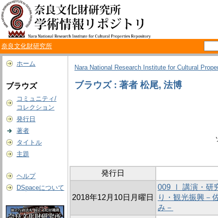
奈良文化財研究所
ホーム
Nara National Research Institute for Cultural Prope
ブラウズ : 著者 松尾, 法博
ブラウズ
コミュニティ/
コレクション
発行日
著者
タイトル
主題
発行日
ヘルプ
009 Ⅰ 講演
DSpaceについて
2018年12月10日月曜日
り・観光振興－
み－