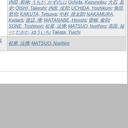
内田, 和伸
;
うちだ, かずのぶ
;
Uchida, Kazunobu
;
大石, 岳
史
;
ŌISHI, Takeshi
;
内田, 佳邦
;
UCHIDA, Yoshikuni
;
角田,
哲也
;
KAKUTA, Tetsuya
;
中村, 啓太郎
;
NAKAMURA,
Keitarō
;
渡辺, 博
;
WATANABE, Hiroshi
;
曽根, 俊則
;
SONE, Toshinori
;
松尾, 法博
;
MATSUO, Norihiro
;
高田, 祐
一
;
たかた, ゆういち
;
Takata, Yuichi
復
松尾, 法博
;
MATSUO, Norihiro