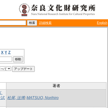
詳細検索
English
X
Y
Z
著者
く
な試
松尾, 法博
;
MATSUO, Norihiro