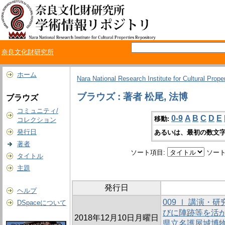
奈良文化財研究所
ホーム
Nara National Research Institute for Cultural Prope
ブラウズ : 著者 松尾, 法博
ブラウズ
コミュニティ/
0-9
A
B
C
D
E
移動:
コレクション
発行日
あるいは、最初の数文字
著者
ソート項目:
ソート
タイトル
主題
発行日
ヘルプ
009 Ⅰ 講演
DSpaceについて
びに陣跡等を活
2018年12月10日月曜日
県立名護屋城博