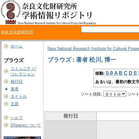
奈良文化財研究所
ホーム
Nara National Research Institute for Cultural Prope
ブラウズ : 著者 松川, 博一
ブラウズ
コミュニティ/
0-9
A
B
C
D
E
移動:
コレクション
発行日
あるいは、最初の数文字
著者
ソート項目:
ソート
タイトル
主題
発行日
ヘルプ
DSpaceについて