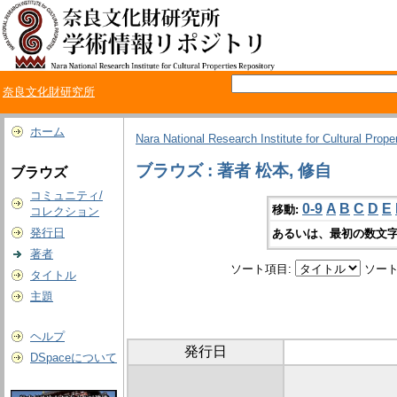
奈良文化財研究所
ホーム
Nara National Research Institute for Cultural Prope
ブラウズ : 著者 松本, 修自
ブラウズ
コミュニティ/
0-9
A
B
C
D
E
移動:
コレクション
発行日
あるいは、最初の数文字
著者
ソート項目:
ソート
タイトル
主題
ヘルプ
発行日
DSpaceについて