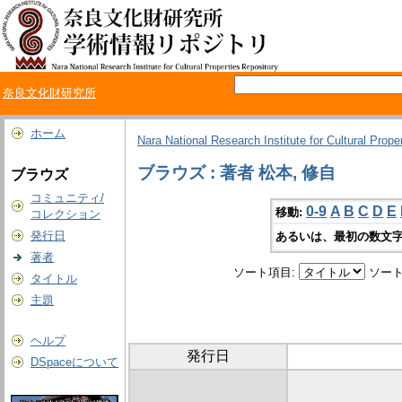
奈良文化財研究所
ホーム
Nara National Research Institute for Cultural Prope
ブラウズ : 著者 松本, 修自
ブラウズ
コミュニティ/
0-9
A
B
C
D
E
移動:
コレクション
発行日
あるいは、最初の数文字
著者
ソート項目:
ソート
タイトル
主題
ヘルプ
発行日
DSpaceについて